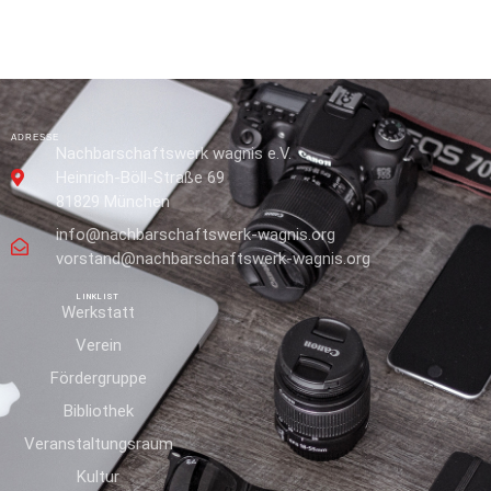
ADRESSE
Nachbarschaftswerk wagnis e.V.
Heinrich-Böll-Straße 69
81829 München
info@nachbarschaftswerk-wagnis.org
vorstand@nachbarschaftswerk-wagnis.org
LINKLIST
Werkstatt
Verein
Fördergruppe
Bibliothek
Veranstaltungsraum
Kultur