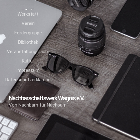
LINKLIST
Werkstatt
Verein
Fördergruppe
Bibliothek
Veranstaltungsraum
Kultur
Impressum
Datenschutzerklärung
Nachbarschaftswerk Wagnis e.V.
Von Nachbarn für Nachbarn