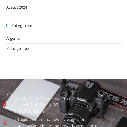
August 2024
Kategorien
Allgemein
Kulturgruppe
ADRESSE
Nachbarschaftswerk wagnis e.V.
Heinrich-Böll-Straße 69
81829 München
info@nachbarschaftswerk-wagnis.org
vorstand@nachbarschaftswerk-wagnis.org