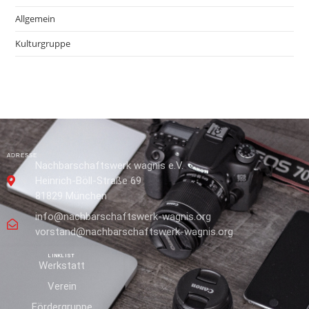
Allgemein
Kulturgruppe
ADRESSE
Nachbarschaftswerk wagnis e.V.
Heinrich-Böll-Straße 69
81829 München
info@nachbarschaftswerk-wagnis.org
vorstand@nachbarschaftswerk-wagnis.org
LINKLIST
Werkstatt
Verein
Fördergruppe