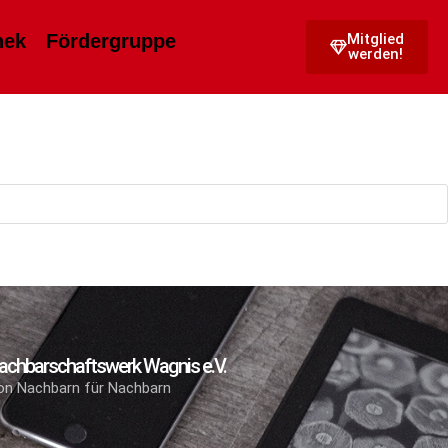
hek
Fördergruppe
Mitglied
werden!
achbarschaftswerk Wagnis e.V.
on Nachbarn für Nachbarn