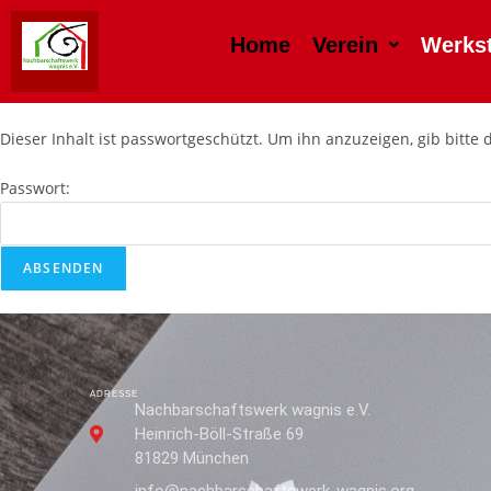
Home
Verein
Werkst
Dieser Inhalt ist passwortgeschützt. Um ihn anzuzeigen, gib bitte 
Passwort:
ADRESSE
Nachbarschaftswerk wagnis e.V.
Heinrich-Böll-Straße 69
81829 München