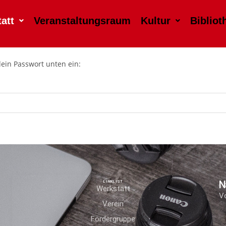
att
Veranstaltungsraum
Kultur
Bibliot
dein Passwort unten ein:
N
LINKLIST
Werkstatt
V
Verein
Fördergruppe